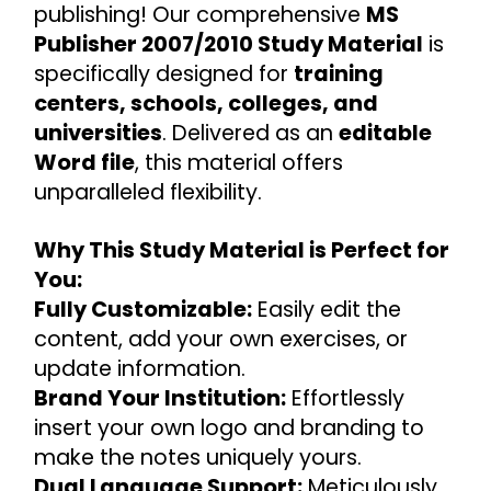
publishing! Our comprehensive 
MS 
Publisher 2007/2010 Study Material
 is 
specifically designed for 
training 
centers, schools, colleges, and 
universities
. Delivered as an 
editable 
Word file
, this material offers 
unparalleled flexibility.
Why This Study Material is Perfect for 
You:
Fully Customizable:
 Easily edit the 
content, add your own exercises, or 
update information.
Brand Your Institution:
 Effortlessly 
insert your own logo and branding to 
make the notes uniquely yours.
Dual Language Support:
 Meticulously 