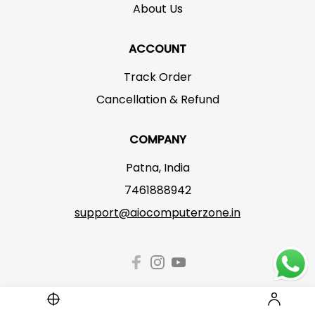
About Us
ACCOUNT
Track Order
Cancellation & Refund
COMPANY
Patna, India
7461888942
support@aiocomputerzone.in