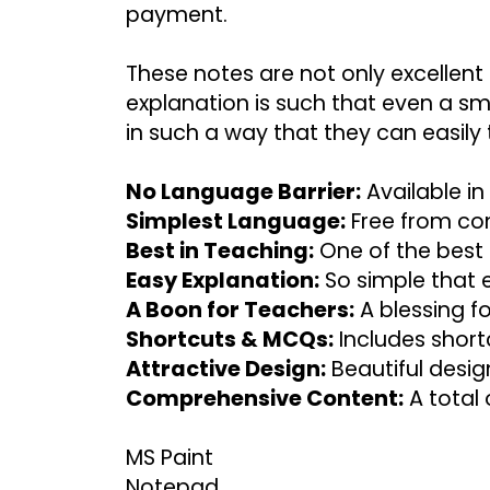
payment.
These notes are not only excellent 
explanation is such that even a smal
in such a way that they can easily 
No Language Barrier:
 Available i
Simplest Language:
 Free from co
Best in Teaching:
 One of the best 
Easy Explanation:
 So simple that 
A Boon for Teachers:
 A blessing f
Shortcuts & MCQs:
 Includes shor
Attractive Design:
 Beautiful desig
Comprehensive Content:
 A total
MS Paint
Notepad