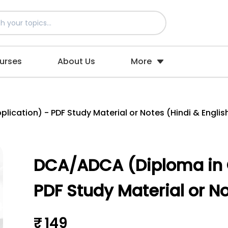
urses
About Us
More
cation) - PDF Study Material or Notes (Hindi & Englis
DCA/ADCA (Diploma in 
PDF Study Material or No
₹ 149